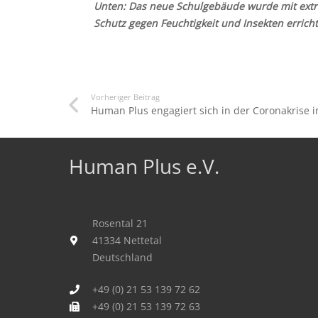
Unten: Das neue Schulgebäude wurde mit ext
Schutz gegen Feuchtigkeit und Insekten erricht
Vorheriger Beitrag
Human Plus engagiert sich in der Coronakrise 
Human Plus e.V.
Rosental 21
41334 Nettetal
Deutschland
+49 (0) 21 53 139 72 62
+49 (0) 21 53 139 72 63