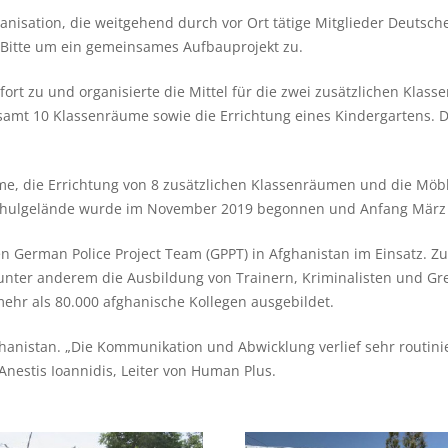
anisation, die weitgehend durch vor Ort tätige Mitglieder Deutscher
 Bitte um ein gemeinsames Aufbauprojekt zu.
ofort zu und organisierte die Mittel für die zwei zusätzlichen Kl
t 10 Klassenräume sowie die Errichtung eines Kindergartens. Die 
me, die Errichtung von 8 zusätzlichen Klassenräumen und die Möb
Schulgelände wurde im November 2019 begonnen und Anfang März 20
alen German Police Project Team (GPPT) in Afghanistan im Einsatz.
ter anderem die Ausbildung von Trainern, Kriminalisten und Gr
ehr als 80.000 afghanische Kollegen ausgebildet.
ghanistan. „Die Kommunikation und Abwicklung verlief sehr routinie
 Anestis Ioannidis, Leiter von Human Plus.