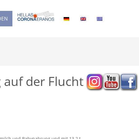
DEN
 auf der Flucht
ymilch und Babynahrung und mit 13,2 t