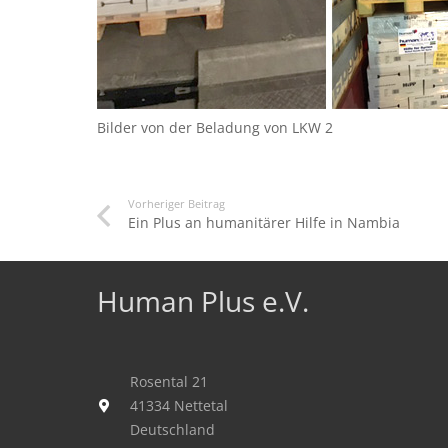
Bilder von der Beladung von LKW 2
Vorheriger Beitrag
Ein Plus an humanitärer Hilfe in Nambia
Human Plus e.V.
Rosental 21
41334 Nettetal
Deutschland