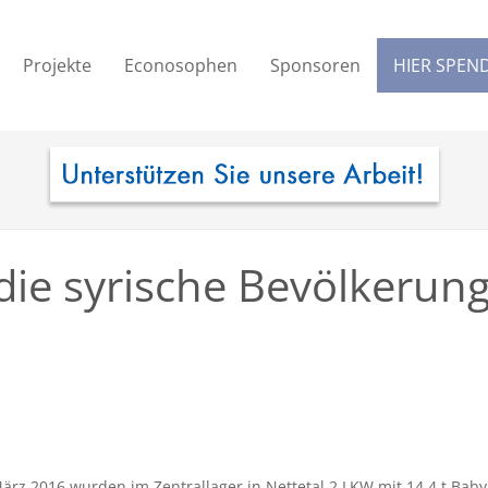
Projekte
Econosophen
Sponsoren
HIER SPEN
die syrische Bevölkerung
rz 2016 wurden im Zentrallager in Nettetal 2 LKW mit 14,4 t Bab