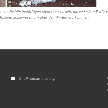
n an die hilfsbedürftigen Menschen verteilt, die vordem Erfrier
em Ausland angewiesen um über den Winterzu kommen.
info@human-plus.org