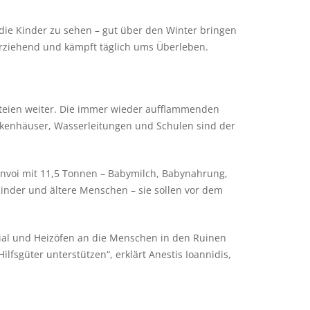
 die Kinder zu sehen – gut über den Winter bringen
inerziehend und kämpft täglich ums Überleben.
teien weiter. Die immer wieder aufflammenden
ankenhäuser, Wasserleitungen und Schulen sind der
onvoi mit 11,5 Tonnen – Babymilch, Babynahrung,
Kinder und ältere Menschen – sie sollen vor dem
ial und Heizöfen an die Menschen in den Ruinen
fsgüter unterstützen“, erklärt Anestis Ioannidis,