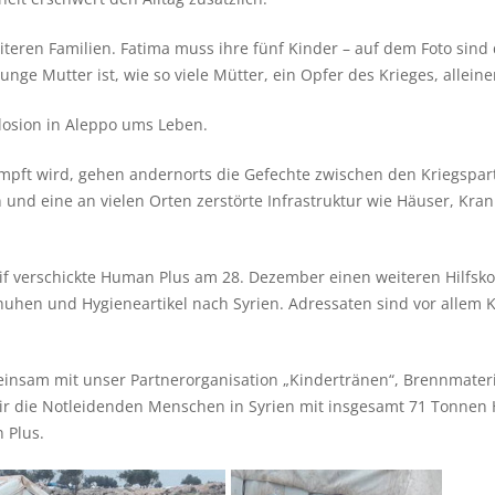
iteren Familien. Fatima muss ihre fünf Kinder – auf dem Foto sind
unge Mutter ist, wie so viele Mütter, ein Opfer des Krieges, alle
losion in Aleppo ums Leben.
pft wird, gehen andernorts die Gefechte zwischen den Kriegspar
und eine an vielen Orten zerstörte Infrastruktur wie Häuser, Kr
f verschickte Human Plus am 28. Dezember einen weiteren Hilfsk
huhen und Hygieneartikel nach Syrien. Adressaten sind vor allem 
einsam mit unser Partnerorganisation „Kindertränen“, Brennmater
r die Notleidenden Menschen in Syrien mit insgesamt 71 Tonnen Hil
 Plus.