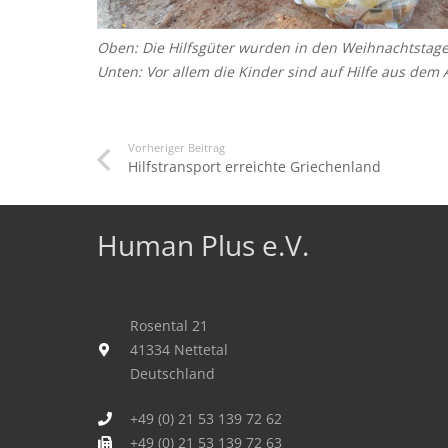
Oben: Die Hilfsgüter wurden in den Weihnachtstage
Unten: Vor allem die Kinder sind auf Hilfe aus d
Vorheriger Beitrag
Hilfstransport erreichte Griechenland
Human Plus e.V.
Rosental 21
41334 Nettetal
Deutschland
+49 (0) 21 53 139 72 62
+49 (0) 21 53 139 72 63