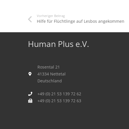
Vorheriger Beitrag
Hilfe für Flüchtlinge auf Lesbos angekommen
Human Plus e.V.
Rosental 21
41334 Nettetal
Deutschland
+49 (0) 21 53 139 72 62
+49 (0) 21 53 139 72 63