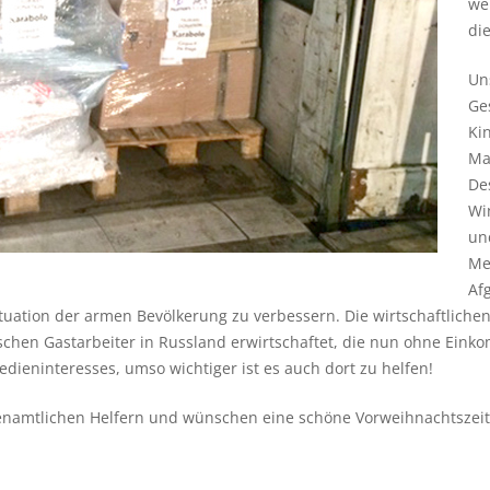
we
die
Un
Ges
Ki
Ma
De
Wi
un
Me
Af
ituation der armen Bevölkerung zu verbessern. Die wirtschaftlichen
ischen Gastarbeiter in Russland erwirtschaftet, die nun ohne Ein
edieninteresses, umso wichtiger ist es auch dort zu helfen!
renamtlichen Helfern und wünschen eine schöne Vorweihnachtszeit