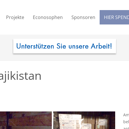
Projekte
Econosophen
Sponsoren
HIER SPEN
ajikistan
Am
be
an