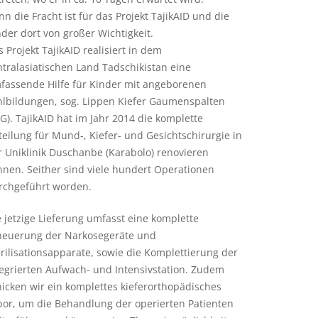
n die Fracht ist für das Projekt TajikAID und die
nder dort von großer Wichtigkeit.
 Projekt TajikAID realisiert in dem
ntralasiatischen Land Tadschikistan eine
fassende Hilfe für Kinder mit angeborenen
hlbildungen, sog. Lippen Kiefer Gaumenspalten
G). TajikAID hat im Jahr 2014 die komplette
teilung für Mund-, Kiefer- und Gesichtschirurgie in
r Uniklinik Duschanbe (Karabolo) renovieren
nnen. Seither sind viele hundert Operationen
rchgeführt worden.
e jetzige Lieferung umfasst eine komplette
neuerung der Narkosegeräte und
erilisationsapparate, sowie die Komplettierung der
tegrierten Aufwach- und Intensivstation. Zudem
hicken wir ein komplettes kieferorthopädisches
bor, um die Behandlung der operierten Patienten