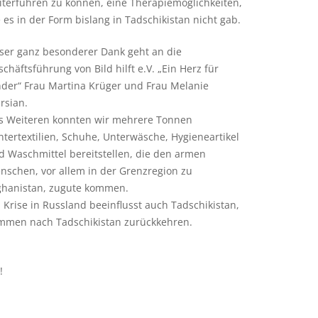
iterführen zu können, eine Therapiemöglichkeiten,
 es in der Form bislang in Tadschikistan nicht gab.
ser ganz besonderer Dank geht an die
chäftsführung von Bild hilft e.V. „Ein Herz für
nder“ Frau Martina Krüger und Frau Melanie
rsian.
s Weiteren konnten wir mehrere Tonnen
ntertextilien, Schuhe, Unterwäsche, Hygieneartikel
d Waschmittel bereitstellen, die den armen
nschen, vor allem in der Grenzregion zu
ghanistan, zugute kommen.
 Krise in Russland beeinflusst auch Tadschikistan,
kommen nach Tadschikistan zurückkehren.
!