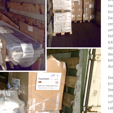
Den
Ki
Das
ze
um
Fe
(LK
Ab
de
kö
du
Di
Er
St
in
sc
La