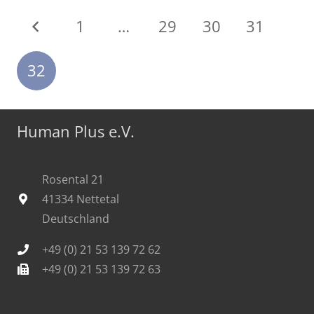
1
…
29
30
31
32
Human Plus e.V.
Rosental 21
41334 Nettetal
Deutschland
+49 (0) 21 53 139 72 62
+49 (0) 21 53 139 72 63